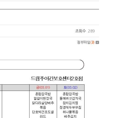
조회수
289
첨부파일
(
3
)